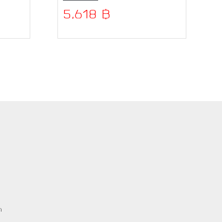
5,618 ฿
ต