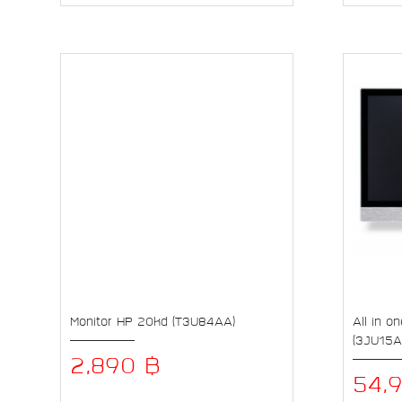
Monitor HP 20kd (T3U84AA)
All in o
(3JU15
2,890 ฿
54,