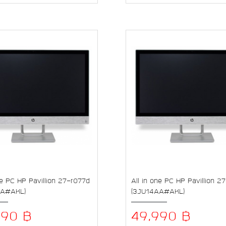
ne PC HP Pavillion 27-r077d
All in one PC HP Pavillion 2
AA#AKL)
(3JU14AA#AKL)
990 ฿
49,990 ฿