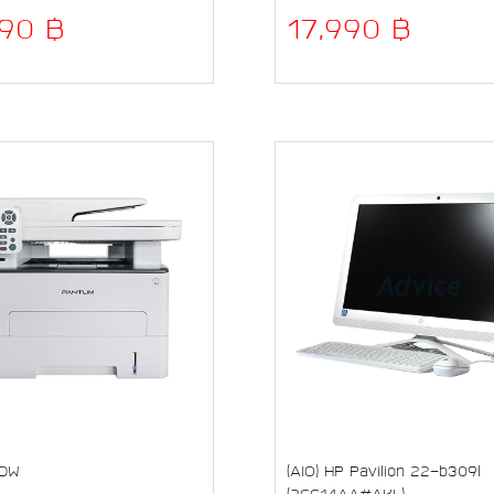
490 ฿
17,990 ฿
DW
(AIO) HP Pavilion 22-b309l
(2CC14AA#AKL)