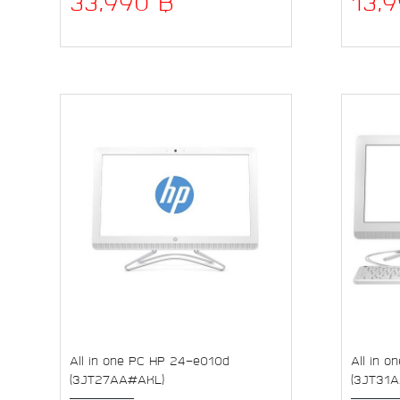
33,990 ฿
13,
All in one PC HP 24-e010d
All in 
(3JT27AA#AKL)
(3JT31