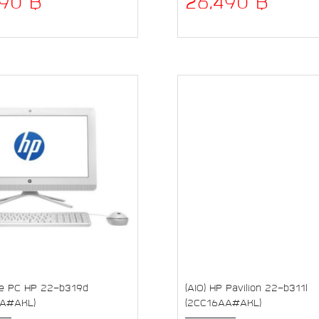
990 ฿
26,490 ฿
one PC HP 22-b319d
(AIO) HP Pavilion 22-b311l
AA#AKL)
(2CC16AA#AKL)