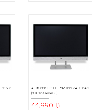
7-r076d
All in one PC HP Pavillion 24-r014d
(3JU12AA#AKL)
44,990 ฿