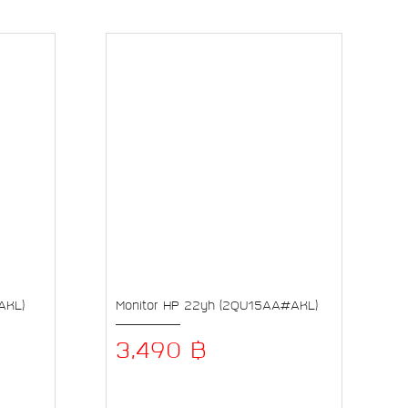
AKL)
Monitor HP 22yh (2QU15AA#AKL)
3,490 ฿