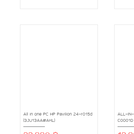
All in one PC HP Pavilion 24-r015d
ALL-IN-
(3JU13AA#AKL)
C0001D