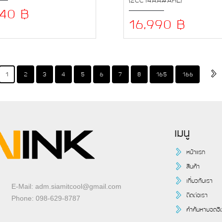
940 ฿
16,990 ฿
1
2
3
4
5
6
7
8
165
166
เมนู
หน้าแรก
สินค้า
เกี่ยวกับเรา
E-Mail: adm.siamitcool@gmail.com
ติดต่อเรา
Phone: 098-629-8787
คำค้นหายอดฮิ