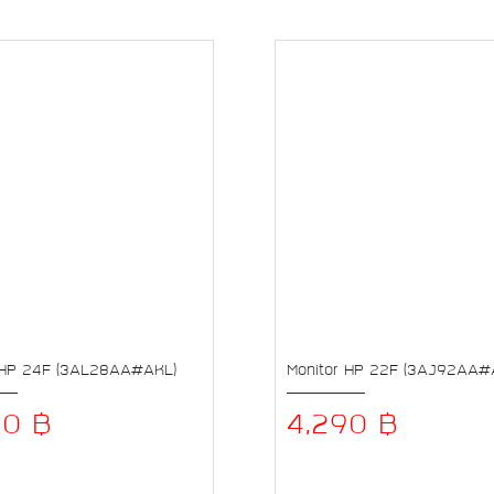
 HP 24F (3AL28AA#AKL)
Monitor HP 22F (3AJ92AA#
90 ฿
4,290 ฿