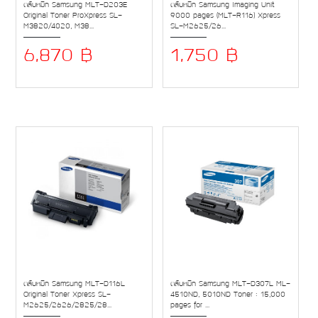
ตลับหมึก Samsung MLT-D203E
ตลับหมึก Samsung Imaging Unit
Original Toner ProXpress SL-
9000 pages (MLT-R116) Xpress
M3820/4020, M38...
SL-M2625/26...
6,870 ฿
1,750 ฿
ตลับหมึก Samsung MLT-D116L
ตลับหมึก Samsung MLT-D307L ML-
Original Toner Xpress SL-
4510ND, 5010ND Toner : 15,000
M2625/2626/2825/28...
pages for ...