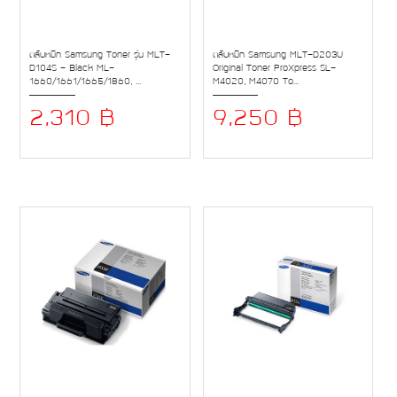
ตลับหมึก Samsung Toner รุ่น MLT-
ตลับหมึก Samsung MLT-D203U
D104S - Black ML-
Original Toner ProXpress SL-
1660/1661/1665/1860, ...
M4020, M4070 To...
2,310 ฿
9,250 ฿