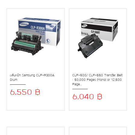
ตลับหมึก Samsung CLP-R300A
CLP-500/ CLP-550 Transfer Belt
Drum
: 50,000 Pages (Mono) or 12,500
Page...
6,550 ฿
6,040 ฿