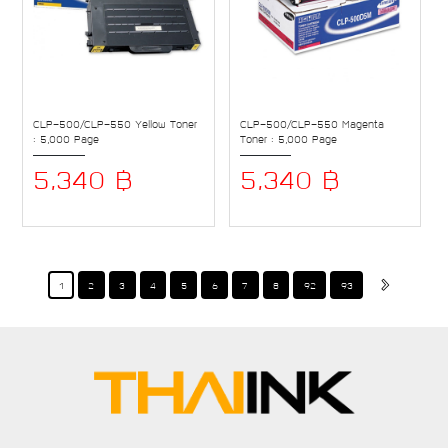
CLP-500/CLP-550 Yellow Toner
CLP-500/CLP-550 Magenta
: 5,000 Page
Toner : 5,000 Page
5,340 ฿
5,340 ฿
1
2
3
4
5
6
7
8
92
93